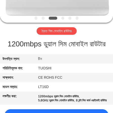
নিয়ন্ত্রণ
যোগাযোগ
করুন
দ্বৈত সিম মোবাইল রাউটার
1200mbps ডুয়াল সিম মোবাইল রাউটার
খবর
মামলা
উৎপত্তি স্থল:
চীন
পরিচিতিমুলক নাম:
TUOSHI
উদ্ধৃতির
সাক্ষ্যদান:
CE ROHS FCC
জন্য
মডেল নম্বার:
LT16D
আবেদন
লক্ষণীয় করা:
,
1200mbps ডুয়াল সিম মোবাইল রাউটার
,
5.8GHz ডুয়াল সিম মোবাইল রাউটার
8 ঘন্টা সিম কার্ড ওয়াইফাই রাউটার
VR