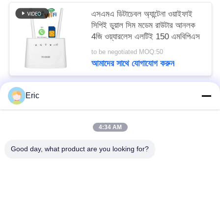
এসএমএ ডিটাচেবল অ্যান্টেনা ওয়াইফাই
সিপিই ডুয়াল সিম মডেম রাউটার আনলক
4জি ওয়্যারলেস এলটিই 150 এমবিপিএস
to be negotiated MOQ:50
আমাদের সাথে যোগাযোগ করুন
Eric
সব
4:34 AM
ওয়াইফাই এলটিই রাউটার
4 জি এলটিই রাউটার 300 এমবিপিএস
Good day, what product are you looking for?
এলটিই রাউটার ভোল্ট
দ্বৈত সিম মোবাইল রাউটার
5G ওয়াইফাই রাউটার
৫জি আউটডোর সিপিই