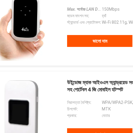
Max.
সর্বোচ্চ
LAN Data Rate
150Mbps
LAN ডেটা রে
মডেম ফাংশন সহ:
হ্যাঁ
স্ট্যান্ডার্ড এবং প্রোটোকল:
Wi-Fi 802.11g, Wi
ভালো দাম
উইন্ডোজ ম্যাক আইওএস অ্যান্ড্রয়েড সং
সহ পোর্টেবল 4 জি মোবাইল হটস্পট
নিরাপত্তা বৈশিষ্ট্য:
WPA/WPA2-PSK
চিপসেট:
MTK
প্রকার:
বেতার