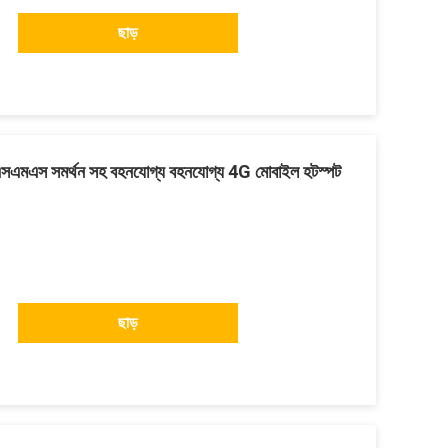
ছাড়
সএমএস সমর্থন সহ বহনযোগ্য বহনযোগ্য 4G মোবাইল হটস্পট
ছাড়