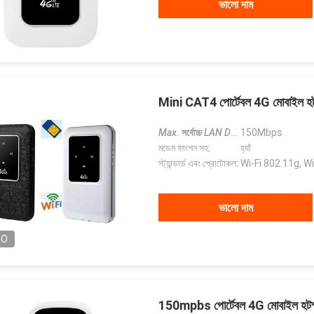
ভালো দাম
Mini CAT4 পোর্টেবল 4G মোবাই
Max.
সর্বোচ্চ
LAN Data Rate
150Mbps
LAN ডেটা রে
মডেম ফাংশন সহ:
হ্যাঁ
স্ট্যান্ডার্ড এবং প্রোটোকল:
Wi-Fi 802.11g, Wi
ভালো দাম
EO
150mpbs পোর্টেবল 4G মোবাইল হটস্প