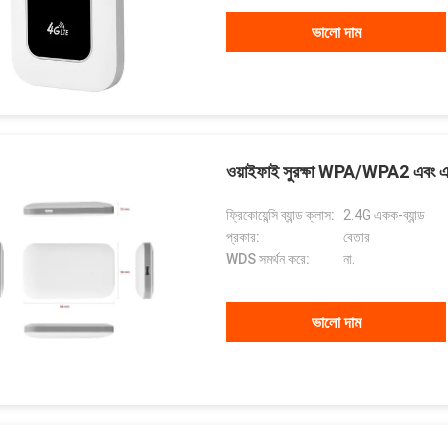
ভালো দাম
ওয়াইফাই সুরক্ষা WPA/WPA2 এবং এ
ফ্রিকোয়েন্সি ব্যান্ড ক্লাস:
2.4G একক-ব্যান্ড
প্রকার:
বেতার
WDS সমর্থন করে:
না.
ভালো দাম