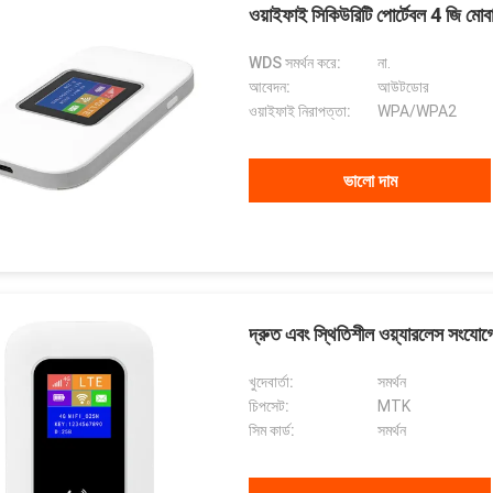
ওয়াইফাই সিকিউরিটি পোর্টেবল 4 জি মোবাই
WDS সমর্থন করে:
না.
আবেদন:
আউটডোর
ওয়াইফাই নিরাপত্তা:
WPA/WPA2
ভালো দাম
দ্রুত এবং স্থিতিশীল ওয়্যারলেস সংযো
খুদেবার্তা:
সমর্থন
চিপসেট:
MTK
সিম কার্ড:
সমর্থন