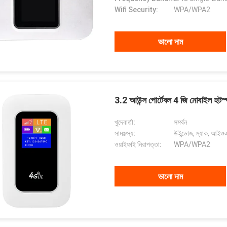
Wifi Security:
WPA/WPA2
ভালো দাম
3.2 আউন্স পোর্টেবল 4 জি মোবাইল হ
খুদেবার্তা:
সমর্থন
সামঞ্জস্য:
উইন্ডোজ, ম্যাক, আইওএস,
ওয়াইফাই নিরাপত্তা:
WPA/WPA2
ভালো দাম