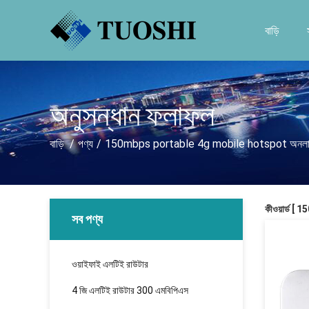
বাড়ি
অনুসন্ধান ফলাফল
বাড়ি
/
পণ্য
/
150mbps portable 4g mobile hotspot অনলাইন
কীওয়ার্ড 
সব পণ্য
ওয়াইফাই এলটিই রাউটার
4 জি এলটিই রাউটার 300 এমবিপিএস