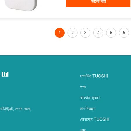
ভালো দাম
1
2
3
4
5
6
 Ltd
সম্পর্কিত TUOSHI
পণ্য
কারখানা ভ্রমণ
মান নিয়ন্ত্রণ
িস্ট্রিক্ট, লংগাং জেলা,
যোগাযোগ TUOSHI
খবর