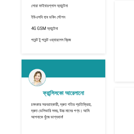
লোরা ফাইবারগ্লাস অ্যান্টেনা
ইউএসবি হাব ডকিং স্টেশন
4G GSM অ্যান্টেনা
পয়েন্ট টু পয়েন্ট ওয়্যারলেস ব্রিজ
ফ্রান্সিসকো আরেলানো
তারা ভাল
চমৎকার সরবরাহকারী, দ্রুত গতির প্রতিক্রিয়া,
TUOSHI -
ে কাজ করা
দ্রুত ডেলিভারি সময়, উচ্চ মানের পণ্য। আমি
которая 
আপনাকে খুঁজে ভাগ্যবান!
сотрудни
долгосро