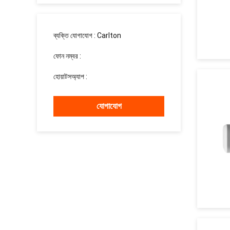
ব্যক্তি যোগাযোগ :
Carlton
ফোন নম্বর :
008613760340811
হোয়াটসঅ্যাপ :
+8613760340811
যোগাযোগ