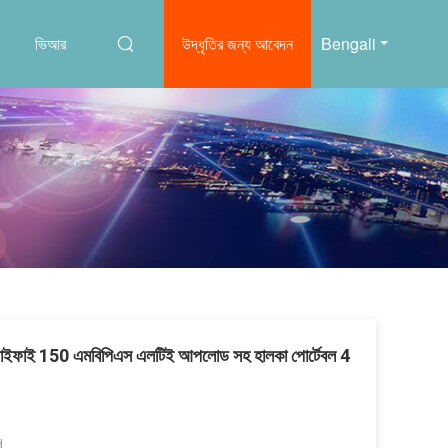
ভিআর
উদ্ধৃতির জন্য আবেদন
Bengali
ত ওয়াইফাই 150 এমবিপিএস এলটিই আপলোড সহ হালকা পোর্টেবল 4
d