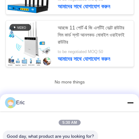
নিয়ন্ত্রণ
আমাদের সাথে যোগাযোগ করুন
যোগাযোগ
আরজে 11 পোর্ট 4 জি এলটিই ভোল্ট রাউটার
করুন
সিম কার্ড স্লট আনলকড মোবাইল ওয়াইফাই
রাউটার
to be negotiated MOQ:50
খবর
আমাদের সাথে যোগাযোগ করুন
মামলা
No more things
উদ্ধৃতির
Eric
জন্য
আমাদের সাথে যোগাযোগ করুন!
আবেদন
5:30 AM
সব
VR
Good day, what product are you looking for?