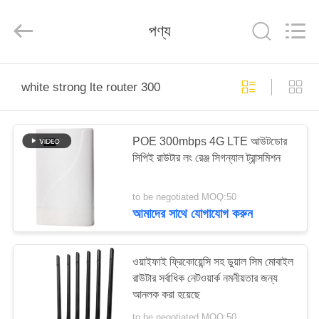
Tuoshi
Network
Communications
পণ্য
Co.,
Ltd.
All
Rights
Reserved.
বাড়ি
white strong lte router 300
পণ্য
POE 300mbps 4G LTE আউটডোর
সিপিই রাউটার লং রেঞ্জ সিগন্যাল ট্রান্সমিশন
আমাদের
সম্পর্কে
to be negotiated MOQ:50
আমাদের সাথে যোগাযোগ করুন
কারখানা
ভ্রমণ
ওয়াইফাই ফ্রিকোয়েন্সি সহ ডুয়াল সিম মোবাইল
রাউটার সর্বাধিক নেটওয়ার্ক নমনীয়তার জন্য
আনলক করা হয়েছে
মান
to be negotiated MOQ:50