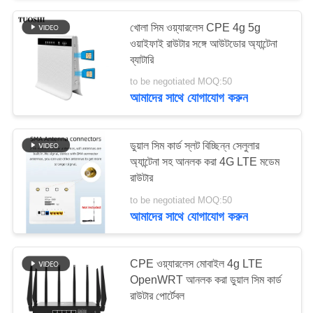
খোলা সিম ওয়্যারলেস CPE 4g 5g
26
ওয়াইফাই রাউটার সঙ্গে আউটডোর অ্যান্টেনা
4 জি এলটিই আউটডোর
ব্যাটারি
to be negotiated MOQ:50
সিপিই রাউটার
আমাদের সাথে যোগাযোগ করুন
ডুয়াল সিম কার্ড স্লট বিচ্ছিন্ন সেলুলার
অ্যান্টেনা সহ আনলক করা 4G LTE মডেম
রাউটার
10
to be negotiated MOQ:50
ইউএসবি ওয়াইফাই ব্যাপ্তি
আমাদের সাথে যোগাযোগ করুন
প্রসারক
CPE ওয়্যারলেস মোবাইল 4g LTE
OpenWRT আনলক করা ডুয়াল সিম কার্ড
রাউটার পোর্টেবল