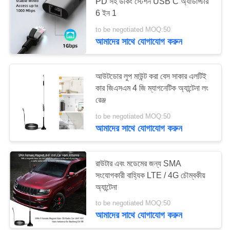
PD সহ ডকিং স্টেশন USB C অ্যাডাপ্টার
6 ইন 1
সাইট
to be negotiated MOQ:50
56
ম্যাপ
আমাদের সাথে যোগাযোগ করুন
5G ওয়াইফাই রাউটার
PRIVACY
আউটডোর লুপ মাউন্ট করা বেস সাকার এলটিই
কার জিএসএম 4 জি ম্যাগনেটিক অ্যান্টেনা লং
POLICY
রেঞ্জ
to be negotiated MOQ:50
আমাদের সাথে যোগাযোগ করুন
27
রাউটার এবং মডেমের জন্য SMA
৫জি আউটডোর সিপিই
সংযোগকারী বাহ্যিক LTE / 4G চৌম্বকীয়
অ্যান্টেনা
to be negotiated MOQ:50
আমাদের সাথে যোগাযোগ করুন