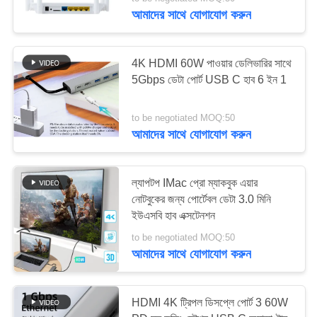
নিয়ন্ত্রণ
আমাদের সাথে যোগাযোগ করুন
যোগাযোগ
38
4K HDMI 60W পাওয়ার ডেলিভারির সাথে
করুন
5Gbps ডেটা পোর্ট USB C হাব 6 ইন 1
এলটিই রাউটার ভোল্ট
to be negotiated MOQ:50
খবর
আমাদের সাথে যোগাযোগ করুন
মামলা
ল্যাপটপ IMac প্রো ম্যাকবুক এয়ার
নোটবুকের জন্য পোর্টেবল ডেটা 3.0 মিনি
উদ্ধৃতির
32
ইউএসবি হাব এক্সটেনশন
জন্য
to be negotiated MOQ:50
দ্বৈত সিম মোবাইল রাউটার
আমাদের সাথে যোগাযোগ করুন
আবেদন
HDMI 4K ট্রিপল ডিসপ্লে পোর্ট 3 60W
VR