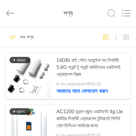
Tuoshi
Network
Communications
পণ্য
Co.,
Ltd.
All
Rights
Reserved.
বাড়ি
42
সব পণ্য
ওয়াইফাই এলটিই রাউটার
পণ্য
14DBi হাই গেইন অ্যান্টেনা সহ গিগাবিট
5.8G পয়েন্ট টু পয়েন্ট আউটডোর ওয়াইফাই
আমাদের
ওয়্যারলেস ব্রিজ
সম্পর্কে
to be negotiated MOQ:50
আমাদের সাথে যোগাযোগ করুন
62
কারখানা
4 জি এলটিই রাউটার 300
ভ্রমণ
AC1200 ডুয়াল ব্যান্ড ওয়াইফাই 4g Lte
রাউটার গিগাবিট ওয়্যারলেস ইন্টারনেট সিপিই
এমবিপিএস
হোম ভিপিএন সার্ভারের জন্য
মান
to be negotiated MOQ:50