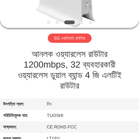
নিয়ন্ত্রণ
যোগাযোগ
করুন
5G ওয়াইফাই রাউটার
আনলক ওয়্যারলেস রাউটার
খবর
1200mbps, 32 ব্যবহারকারী
মামলা
ওয়্যারলেস ডুয়াল ব্যান্ড 4 জি এলটিই
রাউটার
উদ্ধৃতির
জন্য
উৎপত্তি স্থল:
চীন
আবেদন
পরিচিতিমুলক নাম:
TUOSHI
সাক্ষ্যদান:
CE ROHS FCC
VR
মডেল নম্বার:
LT16V