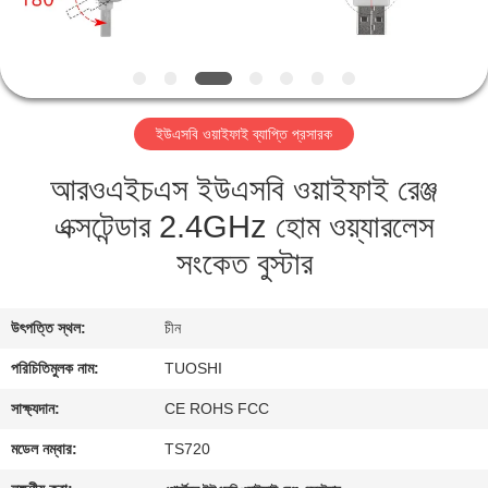
নিয়ন্ত্রণ
যোগাযোগ
করুন
ইউএসবি ওয়াইফাই ব্যাপ্তি প্রসারক
আরওএইচএস ইউএসবি ওয়াইফাই রেঞ্জ
খবর
এক্সটেন্ডার 2.4GHz হোম ওয়্যারলেস
মামলা
সংকেত বুস্টার
উদ্ধৃতির
উৎপত্তি স্থল:
চীন
জন্য
পরিচিতিমুলক নাম:
TUOSHI
আবেদন
সাক্ষ্যদান:
CE ROHS FCC
মডেল নম্বার:
TS720
VR