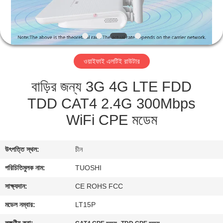
নিয়ন্ত্রণ
যোগাযোগ
করুন
ওয়াইফাই এলটিই রাউটার
বাড়ির জন্য 3G 4G LTE FDD
খবর
TDD CAT4 2.4G 300Mbps
WiFi CPE মডেম
মামলা
উদ্ধৃতির
উৎপত্তি স্থল:
চীন
জন্য
পরিচিতিমুলক নাম:
TUOSHI
আবেদন
সাক্ষ্যদান:
CE ROHS FCC
মডেল নম্বার:
LT15P
VR