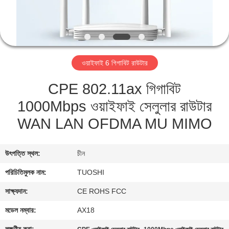
নিয়ন্ত্রণ
যোগাযোগ
করুন
ওয়াইফাই 6 গিগাবিট রাউটার
CPE 802.11ax গিগাবিট
খবর
1000Mbps ওয়াইফাই সেলুলার রাউটার
মামলা
WAN LAN OFDMA MU MIMO
উদ্ধৃতির
উৎপত্তি স্থল:
চীন
জন্য
পরিচিতিমুলক নাম:
TUOSHI
আবেদন
সাক্ষ্যদান:
CE ROHS FCC
মডেল নম্বার:
AX18
VR