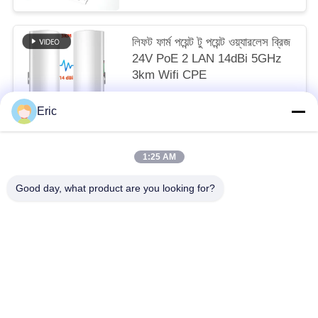
লিফট ফার্ম পয়েন্ট টু পয়েন্ট ওয়্যারলেস ব্রিজ
24V PoE 2 LAN 14dBi 5GHz
3km Wifi CPE
to be negotiated MOQ:50
Eric
আমাদের সাথে যোগাযোগ করুন
1:25 AM
সব
Good day, what product are you looking for?
ওয়াইফাই এলটিই রাউটার
4 জি এলটিই রাউটার 300 এমবিপিএস
এলটিই রাউটার ভোল্ট
দ্বৈত সিম মোবাইল রাউটার
5G ওয়াইফাই রাউটার
৫জি আউটডোর সিপিই