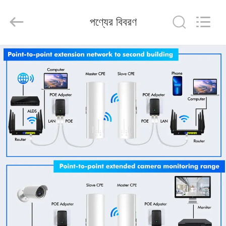
Tuoshi
Network
Communications
পণ্যের বিবরণ
Co.,
Ltd.
All
Rights
Reserved.
বাড়ি
পণ্য
আমাদের
সম্পর্কে
কারখানা
ভ্রমণ
মান