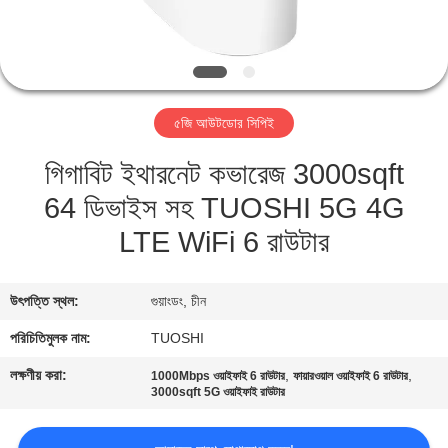
নিয়ন্ত্রণ
যোগাযোগ
করুন
৫জি আউটডোর সিপিই
গিগাবিট ইথারনেট কভারেজ 3000sqft
খবর
64 ডিভাইস সহ TUOSHI 5G 4G
মামলা
LTE WiFi 6 রাউটার
উদ্ধৃতির
উৎপত্তি স্থল:
গুয়াংডং, চীন
জন্য
পরিচিতিমুলক নাম:
TUOSHI
আবেদন
লক্ষণীয় করা:
,
,
1000Mbps ওয়াইফাই 6 রাউটার
ফায়ারওয়াল ওয়াইফাই 6 রাউটার
3000sqft 5G ওয়াইফাই রাউটার
VR