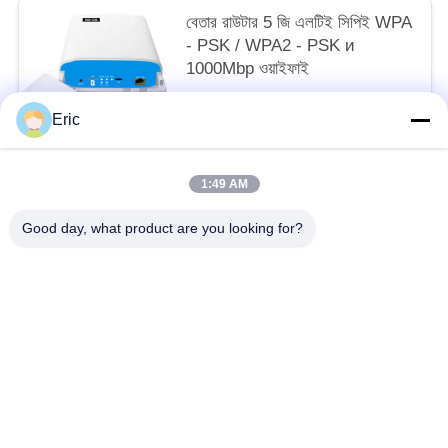
বেতার রাউটার 5 জি এলটিই সিপিই WPA
- PSK / WPA2 - PSK и
1000Mbp ওয়াইফাই
105 MOQ:50
Eric
আমাদের সাথে যোগাযোগ করুন
1:49 AM
সব
Good day, what product are you looking for?
ওয়াইফাই এলটিই রাউটার
4 জি এলটিই রাউটার 300 এমবিপিএস
এলটিই রাউটার ভোল্ট
দ্বৈত সিম মোবাইল রাউটার
5G ওয়াইফাই রাউটার
৫জি আউটডোর সিপিই