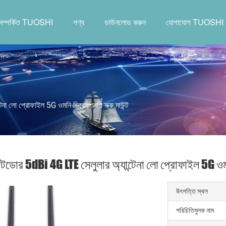
সম্পর্কিত TUOSHI
পণ্য
ডাউনলোড করুন
যোগাযোগ TUOSHI
 লো প্রোফাইল 5G ওমনি ডিরেকশনাল স্ক্রু মাউন্ট
ডোর 5dBi 4G LTE সেলুলার অ্যান্টেনা লো প্রোফাইল 5G ওমনি 
উৎপত্তি স্থল
পরিচিতিমুলক নাম