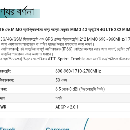
্যের বর্ণনা
E এবং MIMO অ্যাপ্লিকেশনের জন্য কম্বো সেলুলার MIMO 4G অ্যান্টেনা 4G LTE 2X2 MIM
3G/4G/GSM ফ্রিকোয়েন্সি এবং GPS সেন্টার ফ্রিকোয়েন্সি]:2*2 MIMO 698~960
র জন্য ওয়্যারলেস আপগ্রেড বা গাড়ির ছাদের উপরে সমাবেশের জন্য আদর্শ।
য়াটারপ্রুফ]: এই অ্যান্টেনা সম্পূর্ণ ওয়াটারপ্রুফ (IP66)।বাইরে ব্যবহার করার জন্য আদর্শ, ভেন্ডিং মে
 অ্যান্টেনা প্রয়োজন এমন অন্যান্য স্থানে।
ক অ্যাপ্লিকেশন]: উত্তর আমেরিকায় ATT, Sprint, Tmobile এবং কানাডিয়ান/মেক্সিকো টেলকোসের
কোয়েন্সি:
698-960/1710-2700MHz
তিবন্ধকতা:
50 ওহম
 করা:
6.5 থেকে 8 dBi (ফ্রিকোয়েন্সি নির্ভর)
িরণ:
ওমনি
SWR:
ADGP < 2.0:1