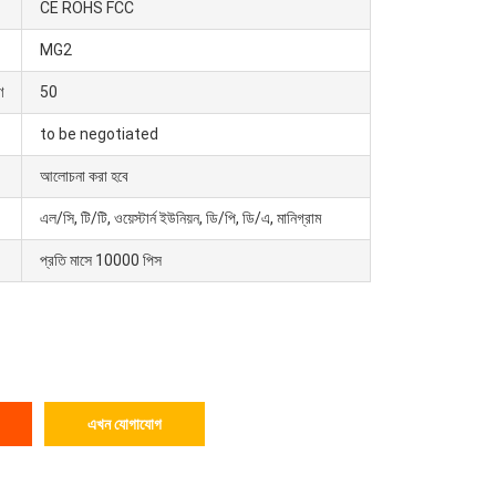
CE ROHS FCC
MG2
ণ
50
to be negotiated
আলোচনা করা হবে
এল/সি, টি/টি, ওয়েস্টার্ন ইউনিয়ন, ডি/পি, ডি/এ, মানিগ্রাম
প্রতি মাসে 10000 পিস
এখন যোগাযোগ