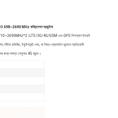
O 698~2690 MHz কম্বিনেশন অ্যান্টেনা
MHz/1710~2690MHz*2।LTE/3G/4G/GSM এবং GPS সিগন্যাল উভয়ই
শিন, মিটার হাউজিং, ইকুইপমেন্ট শেড, বা নিম্ন-প্রোফাইল ভান্ডাল প্রতিরোধী
 জন্য সমস্ত সেলুলার 4G ব্যান্ড।