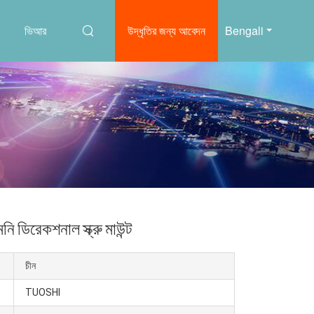
ভিআর
উদ্ধৃতির জন্য আবেদন
Bengali
ডিরেকশনাল স্ক্রু মাউন্ট
চীন
TUOSHI