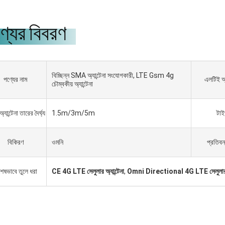
্যের বিবরণ
বিচ্ছিন্ন SMA অ্যান্টেনা সংযোগকারী, LTE Gsm 4g
পণ্যের নাম
এলটিই অ্য
চৌম্বকীয় অ্যান্টেনা
যান্টেনা তারের দৈর্ঘ্য
1.5m/3m/5m
টাই
বিকিরণ
ওমনি
প্রতিবন
গ্যাব্রিয়েল হাদ্দাদ
শেষভাবে তুলে ধরা
CE 4G LTE সেলুলার অ্যান্টেনা
,
Omni Directional 4G LTE সেলুলার অ্
মরা 5 বছর ধরে একসাথে কাজ করছি, তারা ভাল
রবরাহকারী এবং ভাল বন্ধু, তাদের সাথে কাজ করা
মাদের সম্মানের।