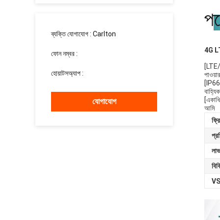
পণ
ব্যক্তি যোগাযোগ :
Carlton
4G LT
ফোন নম্বর :
008613760340811
[LTE/
হোয়াটসঅ্যাপ :
+8613760340811
পাওয়া
[IP66 ও
বাহ্যিক
[একাধি
যোগাযোগ
আমি
ফ্রি
প্র
লাভ
বিক
V