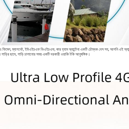
ফিমেল, ম্যাগনেট, ইউএইচএফ ভিএইচএফ, কার হ্যাম অ্যান্টেনা একটি চৌম্বক বেস সহ, আপনি এই অ্যান
গাড়ির ছাদে, গাড়ি চালানোর সময় একটি দরকারী ওয়াকি টকি আনুষঙ্গিক।