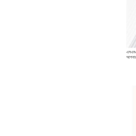
এসএমএ 
আপনার 