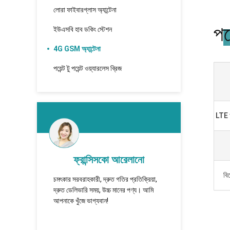
লোরা ফাইবারগ্লাস অ্যান্টেনা
পণ
ইউএসবি হাব ডকিং স্টেশন
4G GSM অ্যান্টেনা
পয়েন্ট টু পয়েন্ট ওয়্যারলেস ব্রিজ
LTE অ্
 আরেলানো
খাদবাতর
বি
গতির প্রতিক্রিয়া,
TUOSHI - надежная компания,
আ
 মানের পণ্য। আমি
которая впервые установила
স
сотрудничество и имеет
আ
долгосрочное сотрудничество.