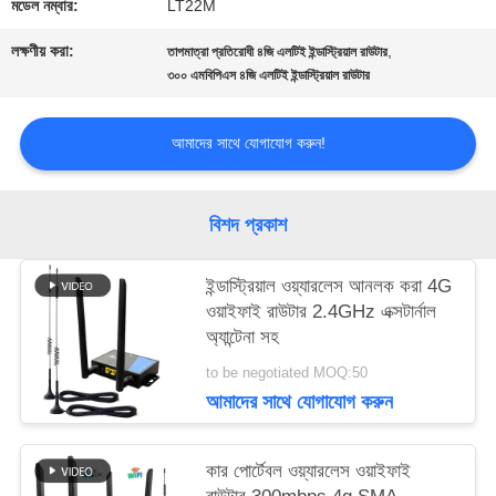
জন্য
মডেল নম্বার:
LT22M
লক্ষণীয় করা:
,
আবেদন
তাপমাত্রা প্রতিরোধী ৪জি এলটিই ইন্ডাস্ট্রিয়াল রাউটার
৩০০ এমবিপিএস ৪জি এলটিই ইন্ডাস্ট্রিয়াল রাউটার
VR
আমাদের সাথে যোগাযোগ করুন!
সাইট
বিশদ প্রকাশ
ম্যাপ
ইন্ডাস্ট্রিয়াল ওয়্যারলেস আনলক করা 4G
ওয়াইফাই রাউটার 2.4GHz এক্সটার্নাল
অ্যান্টেনা সহ
PRIVACY
to be negotiated MOQ:50
POLICY
আমাদের সাথে যোগাযোগ করুন
কার পোর্টেবল ওয়্যারলেস ওয়াইফাই