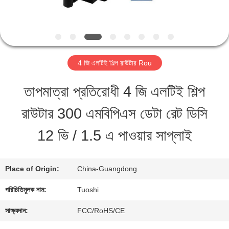
মান
নিয়ন্ত্রণ
4 জি এলটিই শিল্প রাউটার Rou
যোগাযোগ
তাপমাত্রা প্রতিরোধী 4 জি এলটিই শিল্প
করুন
রাউটার 300 এমবিপিএস ডেটা রেট ডিসি
12 ভি / 1.5 এ পাওয়ার সাপ্লাই
খবর
Place of Origin:
China-Guangdong
মামলা
পরিচিতিমুলক নাম:
Tuoshi
উদ্ধৃতির
সাক্ষ্যদান:
FCC/RoHS/CE