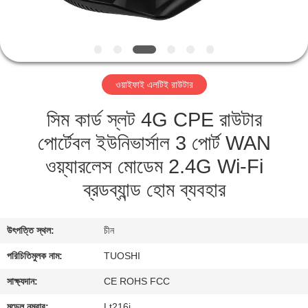
নিয়ন্ত্রণ
যোগাযোগ
করুন
ওয়াইফাই এলটিই রাউটার
সিম কার্ড স্লট 4G CPE রাউটার
খবর
পোর্টেবল ইউনিভার্সাল 3 পোর্ট WAN
মামলা
ওয়্যারলেস মোডেম 2.4G Wi-Fi
ব্রডব্যান্ড হোম ব্যবহার
উদ্ধৃতির
জন্য
উৎপত্তি স্থল:
চীন
আবেদন
পরিচিতিমুলক নাম:
TUOSHI
সাক্ষ্যদান:
CE ROHS FCC
VR
মডেল নম্বার:
Lt216j