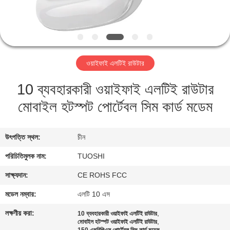
নিয়ন্ত্রণ
যোগাযোগ
করুন
ওয়াইফাই এলটিই রাউটার
10 ব্যবহারকারী ওয়াইফাই এলটিই রাউটার
খবর
মোবাইল হটস্পট পোর্টেবল সিম কার্ড মডেম
মামলা
উৎপত্তি স্থল:
চীন
উদ্ধৃতির
পরিচিতিমুলক নাম:
TUOSHI
জন্য
সাক্ষ্যদান:
CE ROHS FCC
আবেদন
মডেল নম্বার:
এলটি 10 ​​এস
লক্ষণীয় করা:
,
10 ব্যবহারকারী ওয়াইফাই এলটিই রাউটার
VR
,
মোবাইল হটস্পট ওয়াইফাই এলটিই রাউটার