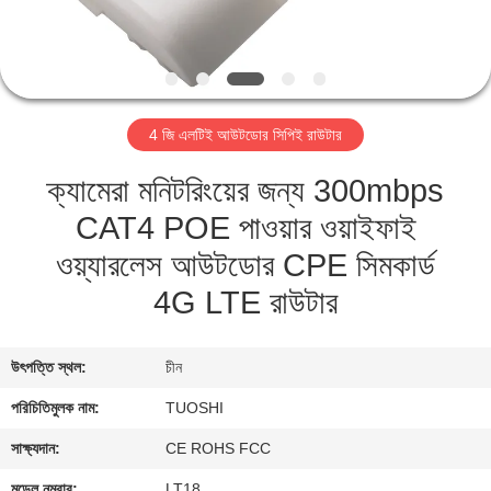
নিয়ন্ত্রণ
যোগাযোগ
করুন
4 জি এলটিই আউটডোর সিপিই রাউটার
ক্যামেরা মনিটরিংয়ের জন্য 300mbps
খবর
CAT4 POE পাওয়ার ওয়াইফাই
মামলা
ওয়্যারলেস আউটডোর CPE সিমকার্ড
4G LTE রাউটার
উদ্ধৃতির
জন্য
উৎপত্তি স্থল:
চীন
আবেদন
পরিচিতিমুলক নাম:
TUOSHI
সাক্ষ্যদান:
CE ROHS FCC
VR
মডেল নম্বার:
LT18