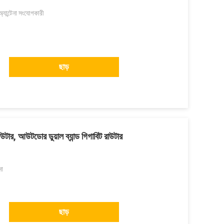
্যান্টেনা সংযোগকারী
ছাড়
উটার, আউটডোর ডুয়াল ব্যান্ড গিগাবিট রাউটার
না
ছাড়