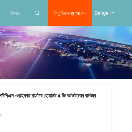
ভিআর
উদ্ধৃতির জন্য আবেদন
Bengali
মবিপিএস ওয়াইফাই রাউটার হোয়াইট 4 জি আউটডোর রাউটার
না