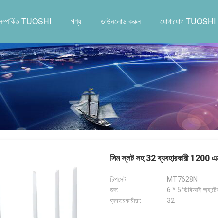
সম্পর্কিত TUOSHI
পণ্য
ডাউনলোড করুন
যোগাযোগ TUOSHI
সিম স্লট সহ 32 ব্যবহারকারী 1200 এ
চিপসেট:
MT7628N
শুঙ্গ:
6 * 5 ডিবিআই অ্যান্টে
ব্যবহারকারীরা:
32