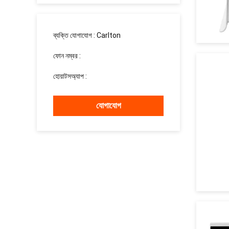
ব্যক্তি যোগাযোগ :
Carlton
ফোন নম্বর :
008613760340811
হোয়াটসঅ্যাপ :
+8613760340811
যোগাযোগ