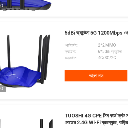
EO
5dBi অ্যান্টেনা 5G 1200Mbps ওয়
ওয়াইফাই:
2*2 MIMO
অ্যান্টেনা:
6*5dBi অ্যান্টেনা
অন্তর্জাল:
4G/3G/2G
ভালো দাম
EO
TUOSHI 4G CPE সিম কার্ড স্লট সহ র
মোডেম 2.4G Wi-Fi ব্রডব্যান্ড, বাড়ির