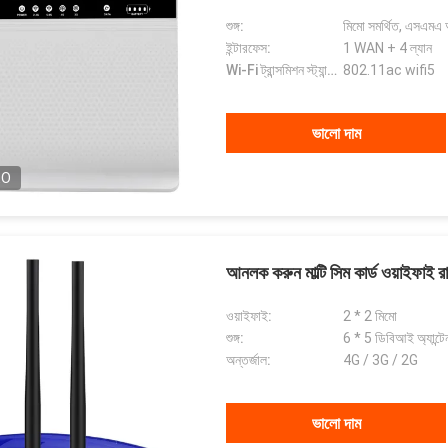
শুঙ্গ:
মিমো সমর্থিত, এসএমএ অ
ইন্টারফেস:
1 WAN + 4 ল্যান
Wi-Fi ট্রান্সমিশন স্ট্যান্ডার্ড:
802.11ac wifi5
ভালো দাম
EO
আনলক করুন মাল্টি সিম কার্ড ওয়াইফাই রা
ওয়াইফাই:
2 * 2 মিমো
শুঙ্গ:
6 * 5 ডিবিআই অ্যান্টে
অন্তর্জাল:
4G / 3G / 2G
ভালো দাম