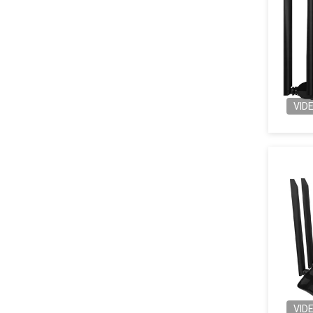
VID
VID