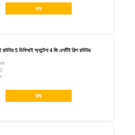
ছাড়
 রাউটার 5 ডিবিআই অ্যান্টেনা 4 জি এলটিই শিল্প রাউটার
কারী
 2
না
ছাড়