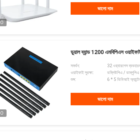
ভালো দাম
EO
ডুয়াল ব্যান্ড 1200 এমবিপিএস ওয়াইফাই
সমর্থন:
32 ওয়্যারলেস ব্যবহার
ওয়াইফাই সুরক্ষা:
ডব্লিউপিএ / ডাব্লুপিএ
শুঙ্গ:
6 * 5 ডিবিআই অ্যান্টে
ভালো দাম
EO