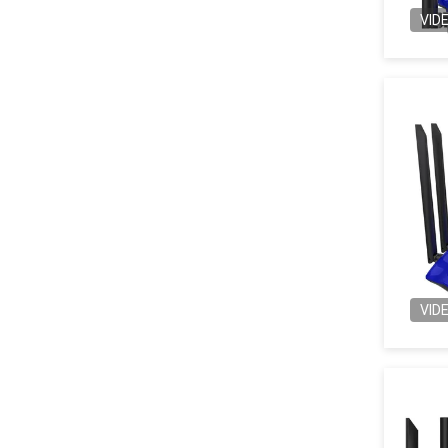
VID
VID