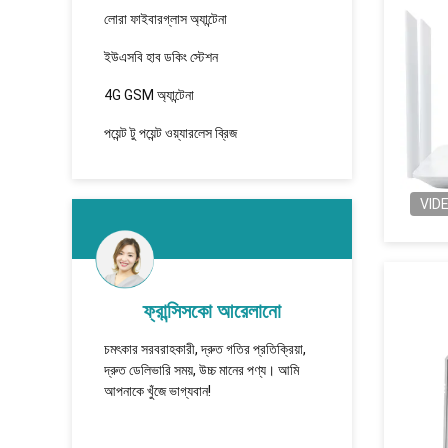
লোরা ফাইবারগ্লাস অ্যান্টেনা
ইউএসবি হাব ডকিং স্টেশন
4G GSM অ্যান্টেনা
পয়েন্ট টু পয়েন্ট ওয়্যারলেস ব্রিজ
VID
ফ্রান্সিসকো আরেলানো
তারা ভাল
চমৎকার সরবরাহকারী, দ্রুত গতির প্রতিক্রিয়া,
TUOSHI -
ে কাজ করা
দ্রুত ডেলিভারি সময়, উচ্চ মানের পণ্য। আমি
которая 
আপনাকে খুঁজে ভাগ্যবান!
сотрудни
долгосро